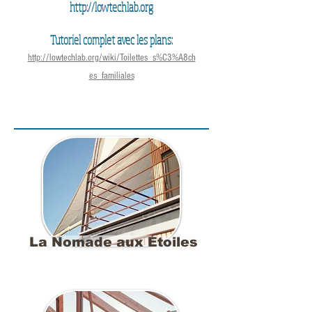
http://lowtechlab.org
Tutoriel complet avec les plans:
http://lowtechlab.org/wiki/Toilettes_s%C3%A8ch
es_familiales
La Nomade aux Étoiles