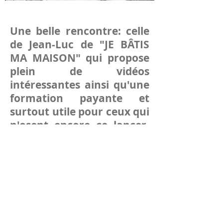
Une belle rencontre: celle
de Jean-Luc de "JE BÂTIS
MA MAISON" qui propose
plein de vidéos
intéressantes ainsi qu'une
formation payante et
surtout utile pour ceux qui
n'osent encore se lancer,
en se posant les bonnes
questions: beaucoup de
gentillesse et d'intelligence
chez cet homme ainsi que
dans le long entretien sur
"La Maison en Pétales" ci-
dessous. L'aspect